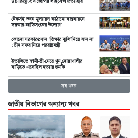
৪৯ রিক্রুটিং এজেন্সির লাইসেন্স প্রত্যাহার
টেকসই ভবন মূল্যায়ন কাঠামো বাস্তবায়নে
সরকার-জাতিসংঘের উদ্যোগ
কোনো সরকারপ্রধান ‘ভিক্ষার ঝুলি’নিয়ে যান না
: চীন সফর নিয়ে পররাষ্ট্রমন্ত্রী
ইতালিতে স্বামী-স্ত্রী-মেয়ে খুন,নোয়াখালীর
বাড়িতে এসেছিল হত্যার হুমকি
সব খবর
জাতীয় বিভাগের অন্যান্য খবর