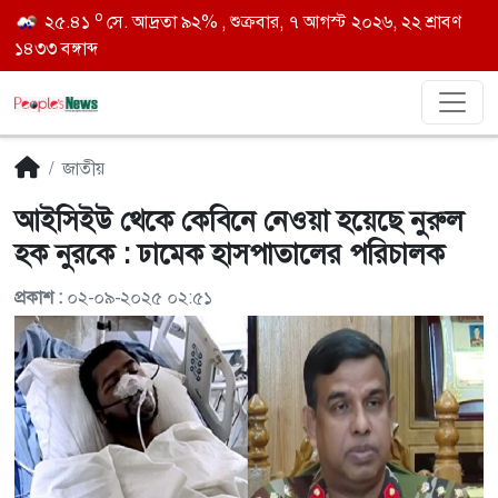
o
২৫.৪১
সে. আদ্রতা ৯২% , শুক্রবার, ৭ আগস্ট ২০২৬, ২২ শ্রাবণ
১৪৩৩ বঙ্গাব্দ
জাতীয়
আইসিইউ থেকে কেবিনে নেওয়া হয়েছে নুরুল
হক নুরকে : ঢামেক হাসপাতালের পরিচালক
প্রকাশ :
০২-০৯-২০২৫ ০২:৫১