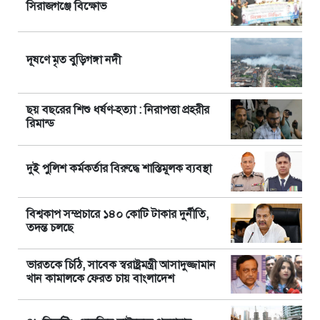
সিরাজগঞ্জে বিক্ষোভ
দূষণে মৃত বুড়িগঙ্গা নদী
ছয় বছরের শিশু ধর্ষণ-হত্যা : নিরাপত্তা প্রহরীর
রিমান্ড
দুই পুলিশ কর্মকর্তার বিরুদ্ধে শাস্তিমূলক ব্যবস্থা
বিশ্বকাপ সম্প্রচারে ১৪০ কোটি টাকার দুর্নীতি,
তদন্ত চলছে
ভারতকে চিঠি, সাবেক স্বরাষ্ট্রমন্ত্রী আসাদুজ্জামান
খান কামালকে ফেরত চায় বাংলাদেশ