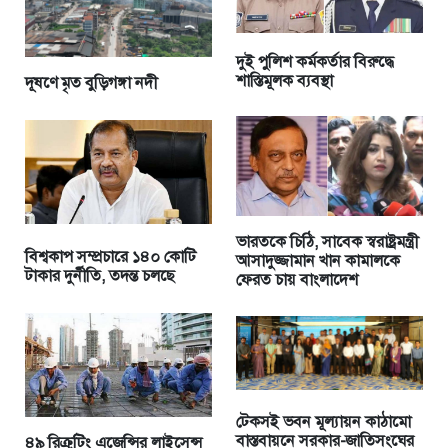
দুই পুলিশ কর্মকর্তার বিরুদ্ধে
শাস্তিমূলক ব্যবস্থা
দূষণে মৃত বুড়িগঙ্গা নদী
ভারতকে চিঠি, সাবেক স্বরাষ্ট্রমন্ত্রী
বিশ্বকাপ সম্প্রচারে ১৪০ কোটি
আসাদুজ্জামান খান কামালকে
টাকার দুর্নীতি, তদন্ত চলছে
ফেরত চায় বাংলাদেশ
টেকসই ভবন মূল্যায়ন কাঠামো
বাস্তবায়নে সরকার-জাতিসংঘের
৪৯ রিক্রুটিং এজেন্সির লাইসেন্স