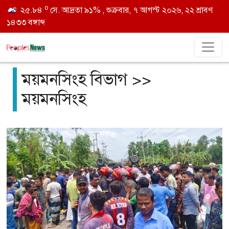
o
২৫.৮৪
সে. আদ্রতা ৯১% , শুক্রবার, ৭ আগস্ট ২০২৬, ২২ শ্রাবণ
১৪৩৩ বঙ্গাব্দ
ময়মনসিংহ বিভাগ >>
ময়মনসিংহ