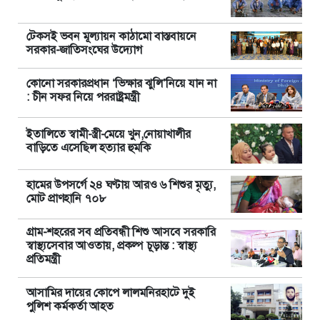
টেকসই ভবন মূল্যায়ন কাঠামো বাস্তবায়নে
সরকার-জাতিসংঘের উদ্যোগ
কোনো সরকারপ্রধান ‘ভিক্ষার ঝুলি’নিয়ে যান না
: চীন সফর নিয়ে পররাষ্ট্রমন্ত্রী
ইতালিতে স্বামী-স্ত্রী-মেয়ে খুন,নোয়াখালীর
বাড়িতে এসেছিল হত্যার হুমকি
হামের উপসর্গে ২৪ ঘণ্টায় আরও ৬ শিশুর মৃত্যু,
মোট প্রাণহানি ৭০৮
গ্রাম-শহরের সব প্রতিবন্ধী শিশু আসবে সরকারি
স্বাস্থ্যসেবার আওতায়, প্রকল্প চূড়ান্ত : স্বাস্থ্য
প্রতিমন্ত্রী
আসামির দায়ের কোপে লালমনিরহাটে দুই
পুলিশ কর্মকর্তা আহত