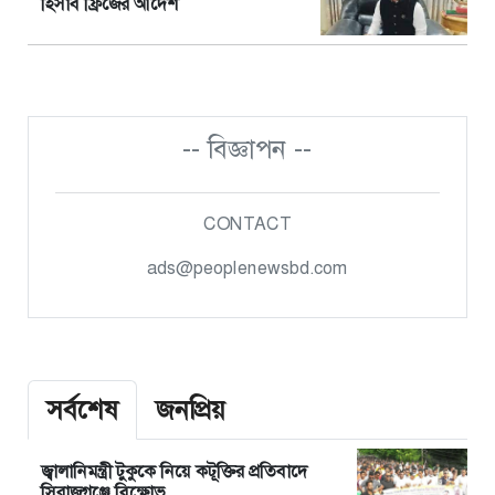
হিসাব ফ্রিজের আদেশ
-- বিজ্ঞাপন --
CONTACT
ads@peoplenewsbd.com
সর্বশেষ
জনপ্রিয়
জ্বালানিমন্ত্রী টুকুকে নিয়ে কটূক্তির প্রতিবাদে
সিরাজগঞ্জে বিক্ষোভ