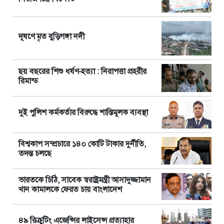
দূষণে মৃত বুড়িগঙ্গা নদী
ছয় বছরের শিশু ধর্ষণ-হত্যা : নিরাপত্তা প্রহরীর
রিমান্ড
দুই পুলিশ কর্মকর্তার বিরুদ্ধে শাস্তিমূলক ব্যবস্থা
বিশ্বকাপ সম্প্রচারে ১৪০ কোটি টাকার দুর্নীতি,
তদন্ত চলছে
ভারতকে চিঠি, সাবেক স্বরাষ্ট্রমন্ত্রী আসাদুজ্জামান
খান কামালকে ফেরত চায় বাংলাদেশ
৪৯ রিক্রুটিং এজেন্সির লাইসেন্স প্রত্যাহার