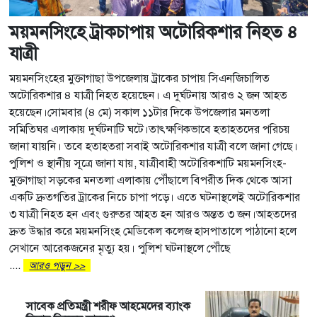
ময়মনসিংহে ট্রাকচাপায় অটোরিকশার নিহত ৪
যাত্রী
ময়মনসিংহের মুক্তাগাছা উপজেলায় ট্রাকের চাপায় সিএনজিচালিত
অটোরিকশার ৪ যাত্রী নিহত হয়েছেন। এ দুর্ঘটনায় আরও ২ জন আহত
হয়েছেন।সোমবার (৪ মে) সকাল ১১টার দিকে উপজেলার মনতলা
সমিতিঘর এলাকায় দুর্ঘটনাটি ঘটে।তাৎক্ষণিকভাবে হতাহতদের পরিচয়
জানা যায়নি। তবে হতাহতরা সবাই অটোরিকশার যাত্রী বলে জানা গেছে।
পুলিশ ও স্থানীয় সূত্রে জানা যায়, যাত্রীবাহী অটোরিকশাটি ময়মনসিংহ-
মুক্তাগাছা সড়কের মনতলা এলাকায় পৌঁছালে বিপরীত দিক থেকে আসা
একটি দ্রুতগতির ট্রাকের নিচে চাপা পড়ে। এতে ঘটনাস্থলেই অটোরিকশার
৩ যাত্রী নিহত হন এবং গুরুতর আহত হন আরও অন্তত ৩ জন।আহতদের
দ্রুত উদ্ধার করে ময়মনসিংহ মেডিকেল কলেজ হাসপাতালে পাঠানো হলে
সেখানে আরেকজনের মৃত্যু হয়। পুলিশ ঘটনাস্থলে পৌঁছে
....
আরও পড়ুন >>
সাবেক প্রতিমন্ত্রী শরীফ আহমেদের ব্যাংক