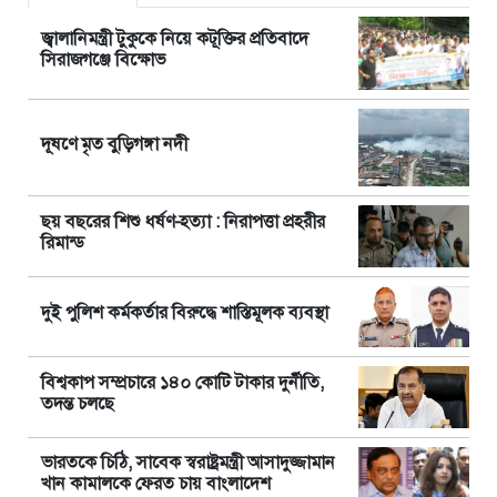
জ্বালানিমন্ত্রী টুকুকে নিয়ে কটূক্তির প্রতিবাদে
সিরাজগঞ্জে বিক্ষোভ
দূষণে মৃত বুড়িগঙ্গা নদী
ছয় বছরের শিশু ধর্ষণ-হত্যা : নিরাপত্তা প্রহরীর
রিমান্ড
দুই পুলিশ কর্মকর্তার বিরুদ্ধে শাস্তিমূলক ব্যবস্থা
বিশ্বকাপ সম্প্রচারে ১৪০ কোটি টাকার দুর্নীতি,
তদন্ত চলছে
ভারতকে চিঠি, সাবেক স্বরাষ্ট্রমন্ত্রী আসাদুজ্জামান
খান কামালকে ফেরত চায় বাংলাদেশ