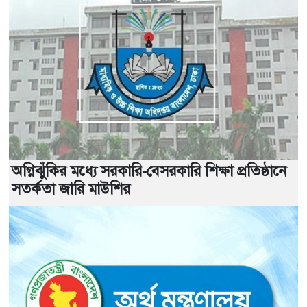
অগ্নিঝুঁকির মধ্যে সরকারি-বেসরকারি শিক্ষা প্রতিষ্ঠানে
সতর্কতা জারি মাউশির