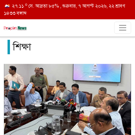
o
২৭.১১
সে. আদ্রতা ৮৫% , শুক্রবার, ৭ আগস্ট ২০২৬, ২২ শ্রাবণ
১৪৩৩ বঙ্গাব্দ
শিক্ষা