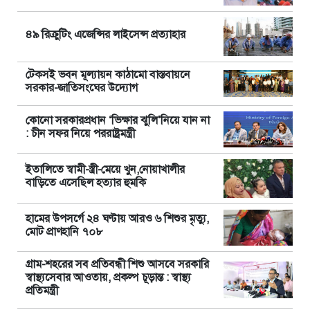
৪৯ রিক্রুটিং এজেন্সির লাইসেন্স প্রত্যাহার
টেকসই ভবন মূল্যায়ন কাঠামো বাস্তবায়নে
সরকার-জাতিসংঘের উদ্যোগ
কোনো সরকারপ্রধান ‘ভিক্ষার ঝুলি’নিয়ে যান না
: চীন সফর নিয়ে পররাষ্ট্রমন্ত্রী
ইতালিতে স্বামী-স্ত্রী-মেয়ে খুন,নোয়াখালীর
বাড়িতে এসেছিল হত্যার হুমকি
হামের উপসর্গে ২৪ ঘণ্টায় আরও ৬ শিশুর মৃত্যু,
মোট প্রাণহানি ৭০৮
গ্রাম-শহরের সব প্রতিবন্ধী শিশু আসবে সরকারি
স্বাস্থ্যসেবার আওতায়, প্রকল্প চূড়ান্ত : স্বাস্থ্য
প্রতিমন্ত্রী