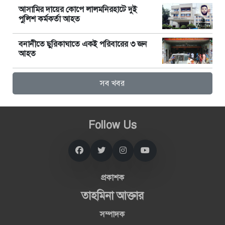
আসামির দায়ের কোপে লালমনিরহাটে দুই
পুলিশ কর্মকর্তা আহত
বনানীতে ছুরিকাঘাতে একই পরিবারের ৩ জন
আহত
সব খবর
Follow Us
প্রকাশক
তাহমিনা আক্তার
সম্পাদক