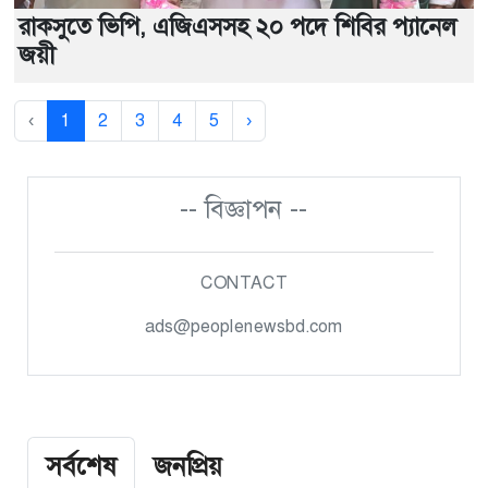
রাকসুতে ভিপি, এজিএসসহ ২০ পদে শিবির প্যানেল
জয়ী
‹
1
2
3
4
5
›
-- বিজ্ঞাপন --
CONTACT
ads@peoplenewsbd.com
সর্বশেষ
জনপ্রিয়