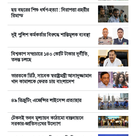
ছয় বছরের শিশু ধর্ষণ-হত্যা : নিরাপত্তা প্রহরীর
রিমান্ড
দুই পুলিশ কর্মকর্তার বিরুদ্ধে শাস্তিমূলক ব্যবস্থা
বিশ্বকাপ সম্প্রচারে ১৪০ কোটি টাকার দুর্নীতি,
তদন্ত চলছে
ভারতকে চিঠি, সাবেক স্বরাষ্ট্রমন্ত্রী আসাদুজ্জামান
খান কামালকে ফেরত চায় বাংলাদেশ
৪৯ রিক্রুটিং এজেন্সির লাইসেন্স প্রত্যাহার
টেকসই ভবন মূল্যায়ন কাঠামো বাস্তবায়নে
সরকার-জাতিসংঘের উদ্যোগ