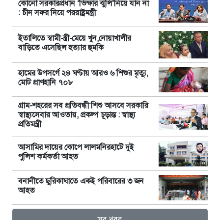
কোনো সরকারপ্রধান ‘ভিক্ষার ঝুলি’নিয়ে যান না
: চীন সফর নিয়ে পররাষ্ট্রমন্ত্রী
ইতালিতে স্বামী-স্ত্রী-মেয়ে খুন,নোয়াখালীর
বাড়িতে এসেছিল হত্যার হুমকি
হামের উপসর্গে ২৪ ঘণ্টায় আরও ৬ শিশুর মৃত্যু,
মোট প্রাণহানি ৭০৮
গ্রাম-শহরের সব প্রতিবন্ধী শিশু আসবে সরকারি
স্বাস্থ্যসেবার আওতায়, প্রকল্প চূড়ান্ত : স্বাস্থ্য
প্রতিমন্ত্রী
আসামির দায়ের কোপে লালমনিরহাটে দুই
পুলিশ কর্মকর্তা আহত
বনানীতে ছুরিকাঘাতে একই পরিবারের ৩ জন
আহত
সব খবর