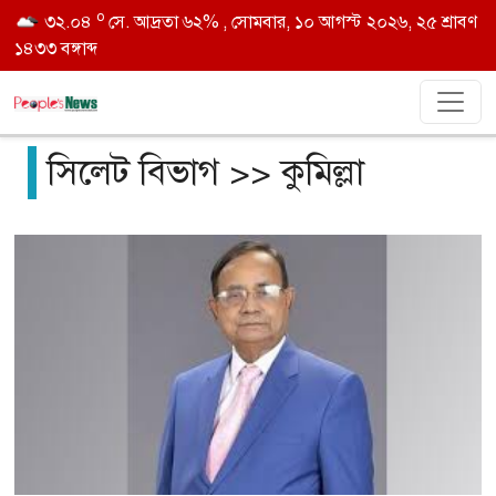
o
৩২.০৪
সে. আদ্রতা ৬২% , সোমবার, ১০ আগস্ট ২০২৬, ২৫ শ্রাবণ
১৪৩৩ বঙ্গাব্দ
সিলেট বিভাগ >> কুমিল্লা