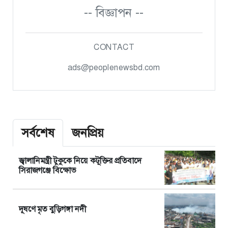
-- বিজ্ঞাপন --
CONTACT
ads@peoplenewsbd.com
সর্বশেষ
জনপ্রিয়
জ্বালানিমন্ত্রী টুকুকে নিয়ে কটূক্তির প্রতিবাদে
সিরাজগঞ্জে বিক্ষোভ
দূষণে মৃত বুড়িগঙ্গা নদী