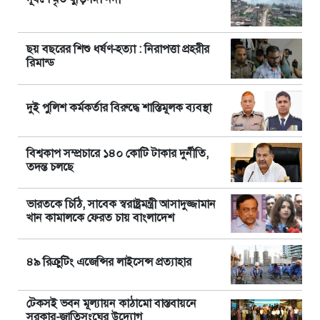
ছয় বছরের শিশু ধর্ষণ-হত্যা : নিরাপত্তা প্রহরীর
রিমান্ড
দুই পুলিশ কর্মকর্তার বিরুদ্ধে শাস্তিমূলক ব্যবস্থা
বিশ্বকাপ সম্প্রচারে ১৪০ কোটি টাকার দুর্নীতি,
তদন্ত চলছে
ভারতকে চিঠি, সাবেক স্বরাষ্ট্রমন্ত্রী আসাদুজ্জামান
খান কামালকে ফেরত চায় বাংলাদেশ
৪৯ রিক্রুটিং এজেন্সির লাইসেন্স প্রত্যাহার
টেকসই ভবন মূল্যায়ন কাঠামো বাস্তবায়নে
সরকার-জাতিসংঘের উদ্যোগ