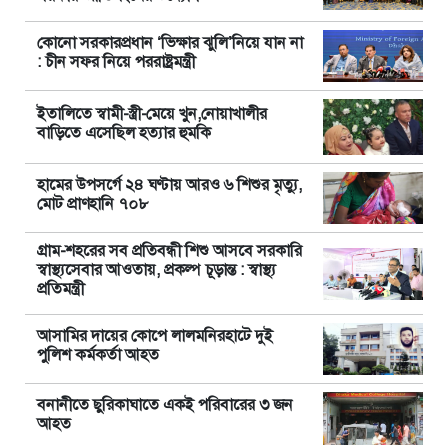
কোনো সরকারপ্রধান ‘ভিক্ষার ঝুলি’নিয়ে যান না
: চীন সফর নিয়ে পররাষ্ট্রমন্ত্রী
ইতালিতে স্বামী-স্ত্রী-মেয়ে খুন,নোয়াখালীর
বাড়িতে এসেছিল হত্যার হুমকি
হামের উপসর্গে ২৪ ঘণ্টায় আরও ৬ শিশুর মৃত্যু,
মোট প্রাণহানি ৭০৮
গ্রাম-শহরের সব প্রতিবন্ধী শিশু আসবে সরকারি
স্বাস্থ্যসেবার আওতায়, প্রকল্প চূড়ান্ত : স্বাস্থ্য
প্রতিমন্ত্রী
আসামির দায়ের কোপে লালমনিরহাটে দুই
পুলিশ কর্মকর্তা আহত
বনানীতে ছুরিকাঘাতে একই পরিবারের ৩ জন
আহত