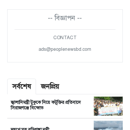
-- বিজ্ঞাপন --
CONTACT
ads@peoplenewsbd.com
সর্বশেষ
জনপ্রিয়
জ্বালানিমন্ত্রী টুকুকে নিয়ে কটূক্তির প্রতিবাদে
সিরাজগঞ্জে বিক্ষোভ
দূষণে মৃত বুড়িগঙ্গা নদী