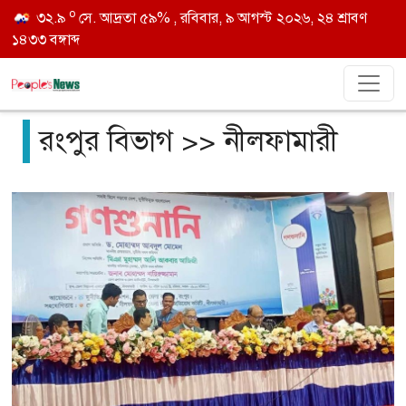
o
৩২.৯
সে. আদ্রতা ৫৯% , রবিবার, ৯ আগস্ট ২০২৬, ২৪ শ্রাবণ
১৪৩৩ বঙ্গাব্দ
রংপুর বিভাগ >> নীলফামারী