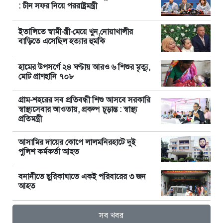
: চীন সফর নিয়ে পররাষ্ট্রমন্ত্রী
ইতালিতে স্বামী-স্ত্রী-মেয়ে খুন,নোয়াখালীর
বাড়িতে এসেছিল হত্যার হুমকি
হামের উপসর্গে ২৪ ঘণ্টায় আরও ৬ শিশুর মৃত্যু,
মোট প্রাণহানি ৭০৮
গ্রাম-শহরের সব প্রতিবন্ধী শিশু আসবে সরকারি
স্বাস্থ্যসেবার আওতায়, প্রকল্প চূড়ান্ত : স্বাস্থ্য
প্রতিমন্ত্রী
আসামির দায়ের কোপে লালমনিরহাটে দুই
পুলিশ কর্মকর্তা আহত
বনানীতে ছুরিকাঘাতে একই পরিবারের ৩ জন
আহত
সব খবর