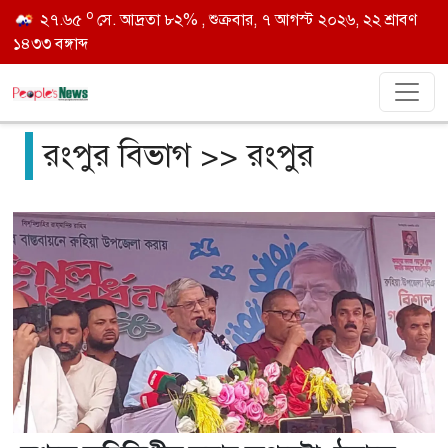
o
২৭.৬৫
সে. আদ্রতা ৮২% , শুক্রবার, ৭ আগস্ট ২০২৬, ২২ শ্রাবণ
১৪৩৩ বঙ্গাব্দ
রংপুর বিভাগ >> রংপুর