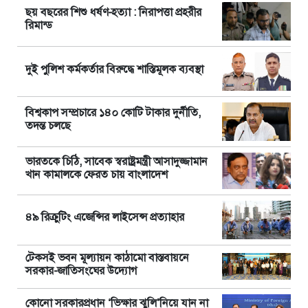
ছয় বছরের শিশু ধর্ষণ-হত্যা : নিরাপত্তা প্রহরীর
রিমান্ড
দুই পুলিশ কর্মকর্তার বিরুদ্ধে শাস্তিমূলক ব্যবস্থা
বিশ্বকাপ সম্প্রচারে ১৪০ কোটি টাকার দুর্নীতি,
তদন্ত চলছে
ভারতকে চিঠি, সাবেক স্বরাষ্ট্রমন্ত্রী আসাদুজ্জামান
খান কামালকে ফেরত চায় বাংলাদেশ
৪৯ রিক্রুটিং এজেন্সির লাইসেন্স প্রত্যাহার
টেকসই ভবন মূল্যায়ন কাঠামো বাস্তবায়নে
সরকার-জাতিসংঘের উদ্যোগ
কোনো সরকারপ্রধান ‘ভিক্ষার ঝুলি’নিয়ে যান না