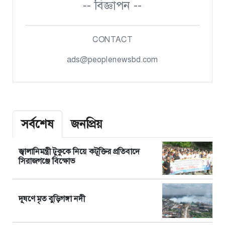
-- বিজ্ঞাপন --
CONTACT
ads@peoplenewsbd.com
সর্বশেষ
জনপ্রিয়
জ্বালানিমন্ত্রী টুকুকে নিয়ে কটূক্তির প্রতিবাদে
সিরাজগঞ্জে বিক্ষোভ
দূষণে মৃত বুড়িগঙ্গা নদী