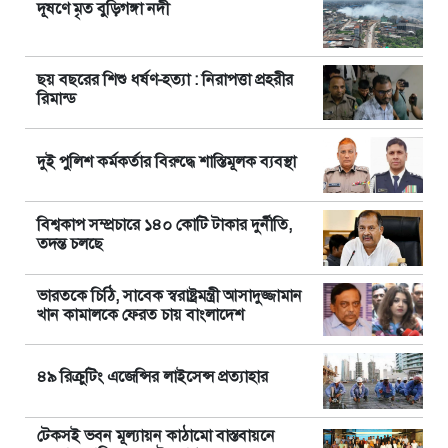
দূষণে মৃত বুড়িগঙ্গা নদী
ছয় বছরের শিশু ধর্ষণ-হত্যা : নিরাপত্তা প্রহরীর
রিমান্ড
দুই পুলিশ কর্মকর্তার বিরুদ্ধে শাস্তিমূলক ব্যবস্থা
বিশ্বকাপ সম্প্রচারে ১৪০ কোটি টাকার দুর্নীতি,
তদন্ত চলছে
ভারতকে চিঠি, সাবেক স্বরাষ্ট্রমন্ত্রী আসাদুজ্জামান
খান কামালকে ফেরত চায় বাংলাদেশ
৪৯ রিক্রুটিং এজেন্সির লাইসেন্স প্রত্যাহার
টেকসই ভবন মূল্যায়ন কাঠামো বাস্তবায়নে