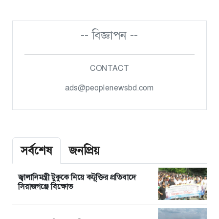
-- বিজ্ঞাপন --
CONTACT
ads@peoplenewsbd.com
সর্বশেষ
জনপ্রিয়
জ্বালানিমন্ত্রী টুকুকে নিয়ে কটূক্তির প্রতিবাদে
সিরাজগঞ্জে বিক্ষোভ