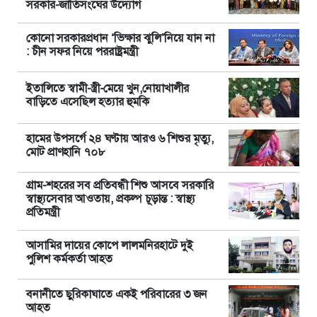
সরকার-জাতিসংঘের উদ্যোগ
কোনো সরকারপ্রধান ‘ভিক্ষার ঝুলি’নিয়ে যান না
: চীন সফর নিয়ে পররাষ্ট্রমন্ত্রী
ইতালিতে স্বামী-স্ত্রী-মেয়ে খুন,নোয়াখালীর
বাড়িতে এসেছিল হত্যার হুমকি
হামের উপসর্গে ২৪ ঘণ্টায় আরও ৬ শিশুর মৃত্যু,
মোট প্রাণহানি ৭০৮
গ্রাম-শহরের সব প্রতিবন্ধী শিশু আসবে সরকারি
স্বাস্থ্যসেবার আওতায়, প্রকল্প চূড়ান্ত : স্বাস্থ্য
প্রতিমন্ত্রী
আসামির দায়ের কোপে লালমনিরহাটে দুই
পুলিশ কর্মকর্তা আহত
বনানীতে ছুরিকাঘাতে একই পরিবারের ৩ জন
আহত