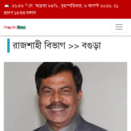
o
২৬.৪৮
সে. আদ্রতা ৮৯% , বৃহস্পতিবার, ৬ আগস্ট ২০২৬, ২১
শ্রাবণ ১৪৩৩ বঙ্গাব্দ
রাজশাহী বিভাগ >> বগুড়া