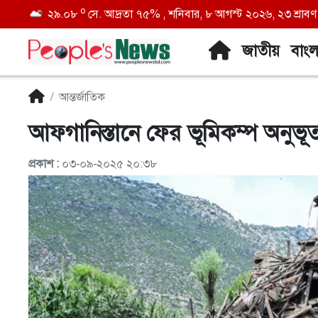
o
২৯.০৮
সে. আদ্রতা ৭৫% , শনিবার, ৮ আগস্ট ২০২৬, ২৩ শ্রাবণ ১
জাতীয়
বাং
আন্তর্জাতিক
আফগানিস্তানে ফের ভূমিকম্প অনুভূ
প্রকাশ :
০৩-০৯-২০২৫ ২০:৩৮