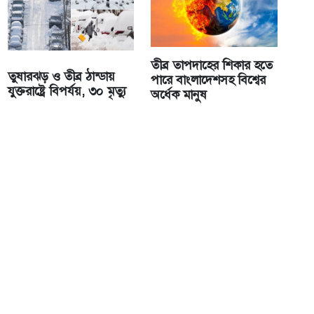
তীব্র তাপদাহের শিকার হতে
তুষারঝড় ও তীব্র ঠান্ডায়
পারে বাংলাদেশসহ বিশ্বের
যুক্তরাষ্ট্রে বিপর্যয়, ৩০ মৃত্যু
অর্ধেক মানুষ