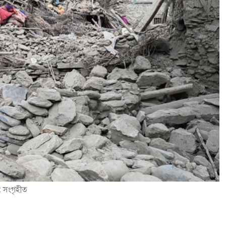
: সংগৃহীত