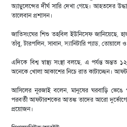
অ্যাম্বুলেন্সের দীর্ঘ সারি দেখা গেছে। আহতদের উদ
তালেবান প্রশাসন।
জাতিসংঘের শিশু তহবিল ইউনিসেফ জানিয়েছে, হাজ
তাঁবু, টারপলিন, সাবান, স্যানিটারি প্যাড, তোয়ালে
এদিকে বিশ্ব স্বাস্থ্য সংস্থা বলছে, এ পর্যন্ত অন্ত
অনেকে খোলা আকাশের নিচে রাত কাটাচ্ছেন। আফট
আসিলের নূরজাই বলেন, মানুষের ঘরবাড়ি ভেঙে 
পরবর্তী আফটারশকের আতঙ্ক তাদের আরো দুর্ভোগে
প্রয়োজন।