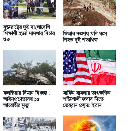
যুক্তরাষ্ট্রের দুই বাংলাদেশি
শিক্ষার্থী হত্যা মামলার বিচার
ডিআর কঙ্গোয় খনি ধসে
শুরু
নিহত দুই শতাধিক
কলম্বিয়ায় বিমান বিধ্বস্ত :
মার্কিন হামলার তাৎক্ষণিক
আইনপ্রণেতাসহ ১৫
শক্তিশালী জবাব দিতে
আরোহীর মৃত্যু
তেহরান প্রস্তুত: ইরান