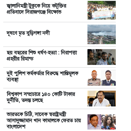
জ্বালানিমন্ত্রী টুকুকে নিয়ে কটূক্তির
প্রতিবাদে সিরাজগঞ্জে বিক্ষোভ
দূষণে মৃত বুড়িগঙ্গা নদী
ছয় বছরের শিশু ধর্ষণ-হত্যা : নিরাপত্তা
প্রহরীর রিমান্ড
দুই পুলিশ কর্মকর্তার বিরুদ্ধে শাস্তিমূলক
ব্যবস্থা
বিশ্বকাপ সম্প্রচারে ১৪০ কোটি টাকার
দুর্নীতি, তদন্ত চলছে
ভারতকে চিঠি, সাবেক স্বরাষ্ট্রমন্ত্রী
আসাদুজ্জামান খান কামালকে ফেরত চায়
বাংলাদেশ