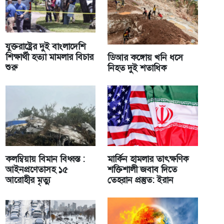
যুক্তরাষ্ট্রের দুই বাংলাদেশি
শিক্ষার্থী হত্যা মামলার বিচার
ডিআর কঙ্গোয় খনি ধসে
শুরু
নিহত দুই শতাধিক
কলম্বিয়ায় বিমান বিধ্বস্ত :
মার্কিন হামলার তাৎক্ষণিক
আইনপ্রণেতাসহ ১৫
শক্তিশালী জবাব দিতে
আরোহীর মৃত্যু
তেহরান প্রস্তুত: ইরান