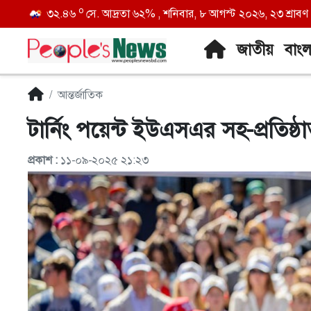
o
৩২.৪৬
সে. আদ্রতা ৬২% , শনিবার, ৮ আগস্ট ২০২৬, ২৩ শ্রাবণ ১
জাতীয়
বাং
আন্তর্জাতিক
টার্নিং পয়েন্ট ইউএসএর সহ-প্রতিষ্ঠা
প্রকাশ :
১১-০৯-২০২৫ ২১:২৩