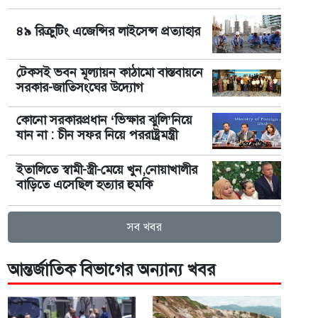
৪৯ রিক্রুটিং এজেন্সির লাইসেন্স প্রত্যাহার
টেকসই ভবন মূল্যায়ন কাঠামো বাস্তবায়নে
সরকার-জাতিসংঘের উদ্যোগ
কোনো সরকারপ্রধান ‘ভিক্ষার ঝুলি’নিয়ে
যান না : চীন সফর নিয়ে পররাষ্ট্রমন্ত্রী
ইতালিতে স্বামী-স্ত্রী-মেয়ে খুন,নোয়াখালীর
বাড়িতে এসেছিল হত্যার হুমকি
সব খবর
আন্তর্জাতিক বিভাগের অন্যান্য খবর