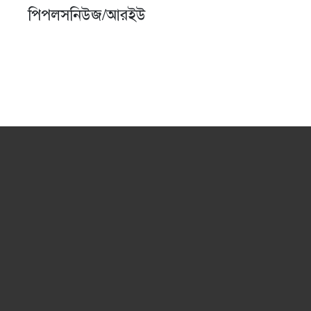
পিপলসনিউজ/আরইউ