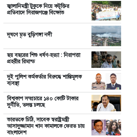
জ্বালানিমন্ত্রী টুকুকে নিয়ে কটূক্তির
প্রতিবাদে সিরাজগঞ্জে বিক্ষোভ
দূষণে মৃত বুড়িগঙ্গা নদী
ছয় বছরের শিশু ধর্ষণ-হত্যা : নিরাপত্তা
প্রহরীর রিমান্ড
দুই পুলিশ কর্মকর্তার বিরুদ্ধে শাস্তিমূলক
ব্যবস্থা
বিশ্বকাপ সম্প্রচারে ১৪০ কোটি টাকার
দুর্নীতি, তদন্ত চলছে
ভারতকে চিঠি, সাবেক স্বরাষ্ট্রমন্ত্রী
আসাদুজ্জামান খান কামালকে ফেরত চায়
বাংলাদেশ