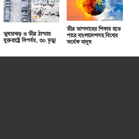
তীব্র তাপদাহের শিকার হতে
তুষারঝড় ও তীব্র ঠান্ডায়
পারে বাংলাদেশসহ বিশ্বের
যুক্তরাষ্ট্রে বিপর্যয়, ৩০ মৃত্যু
অর্ধেক মানুষ