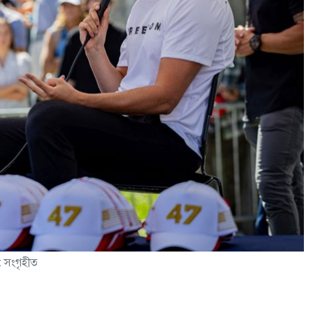
: সংগৃহীত