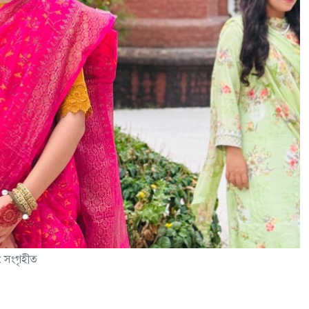
: সংগৃহীত