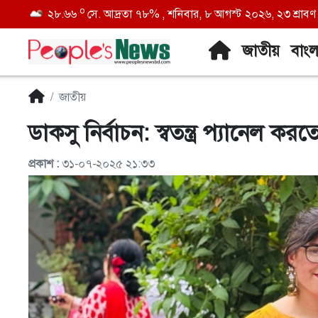
o
২৮.৬৬
সে. আদ্রতা ৭৮% , শনিবার, ৮ আগস্ট ২০২৬, ২৩ শ্রাবণ ১
জাতীয়
বাং
জাতীয়
ডাকসু নির্বাচন: স্বতন্ত্র প্যানেল ক
প্রকাশ :
৩১-০৭-২০২৫ ২১:৩৩