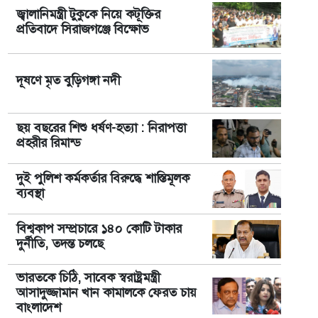
জ্বালানিমন্ত্রী টুকুকে নিয়ে কটূক্তির
প্রতিবাদে সিরাজগঞ্জে বিক্ষোভ
দূষণে মৃত বুড়িগঙ্গা নদী
ছয় বছরের শিশু ধর্ষণ-হত্যা : নিরাপত্তা
প্রহরীর রিমান্ড
দুই পুলিশ কর্মকর্তার বিরুদ্ধে শাস্তিমূলক
ব্যবস্থা
বিশ্বকাপ সম্প্রচারে ১৪০ কোটি টাকার
দুর্নীতি, তদন্ত চলছে
ভারতকে চিঠি, সাবেক স্বরাষ্ট্রমন্ত্রী
আসাদুজ্জামান খান কামালকে ফেরত চায়
বাংলাদেশ