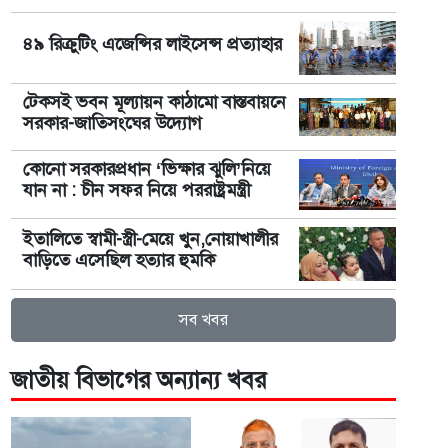
৪৯ রিক্রুটিং এজেন্সির লাইসেন্স প্রত্যাহার
টেকসই ভবন মূল্যায়ন কাঠামো বাস্তবায়নে
সরকার-জাতিসংঘের উদ্যোগ
কোনো সরকারপ্রধান ‘ভিক্ষার ঝুলি’নিয়ে
যান না : চীন সফর নিয়ে পররাষ্ট্রমন্ত্রী
ইতালিতে স্বামী-স্ত্রী-মেয়ে খুন,নোয়াখালীর
বাড়িতে এসেছিল হত্যার হুমকি
সব খবর
জাতীয় বিভাগের অন্যান্য খবর