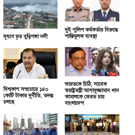
দুই পুলিশ কর্মকর্তার বিরুদ্ধে
শাস্তিমূলক ব্যবস্থা
দূষণে মৃত বুড়িগঙ্গা নদী
ভারতকে চিঠি, সাবেক
বিশ্বকাপ সম্প্রচারে ১৪০
স্বরাষ্ট্রমন্ত্রী আসাদুজ্জামান খান
কোটি টাকার দুর্নীতি, তদন্ত
কামালকে ফেরত চায়
চলছে
বাংলাদেশ