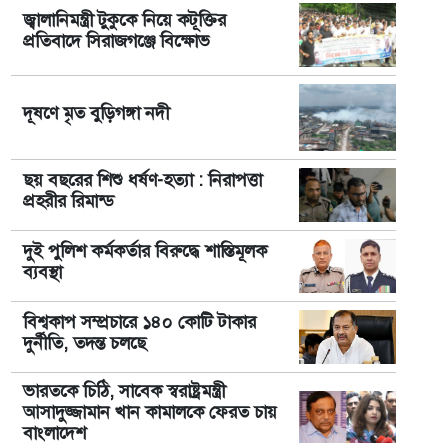
জ্বালানিমন্ত্রী টুকুকে নিয়ে কটূক্তির
প্রতিবাদে সিরাজগঞ্জে বিক্ষোভ
দূষণে মৃত বুড়িগঙ্গা নদী
ছয় বছরের শিশু ধর্ষণ-হত্যা : নিরাপত্তা
প্রহরীর রিমান্ড
দুই পুলিশ কর্মকর্তার বিরুদ্ধে শাস্তিমূলক
ব্যবস্থা
বিশ্বকাপ সম্প্রচারে ১৪০ কোটি টাকার
দুর্নীতি, তদন্ত চলছে
ভারতকে চিঠি, সাবেক স্বরাষ্ট্রমন্ত্রী
আসাদুজ্জামান খান কামালকে ফেরত চায়
বাংলাদেশ