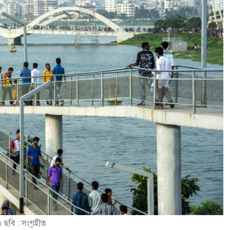
 ছবি : সংগৃহীত