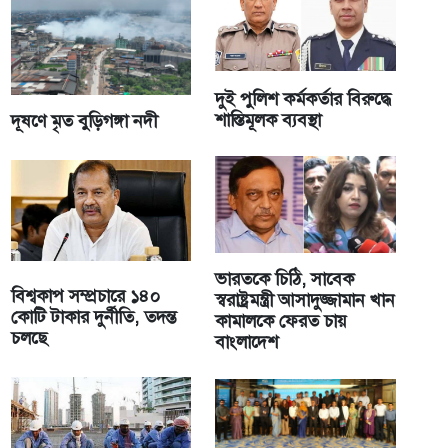
দুই পুলিশ কর্মকর্তার বিরুদ্ধে
শাস্তিমূলক ব্যবস্থা
দূষণে মৃত বুড়িগঙ্গা নদী
ভারতকে চিঠি, সাবেক
বিশ্বকাপ সম্প্রচারে ১৪০
স্বরাষ্ট্রমন্ত্রী আসাদুজ্জামান খান
কোটি টাকার দুর্নীতি, তদন্ত
কামালকে ফেরত চায়
চলছে
বাংলাদেশ