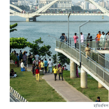
হাতিরঝিল।