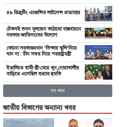
৪৯ রিক্রুটিং এজেন্সির লাইসেন্স প্রত্যাহার
টেকসই ভবন মূল্যায়ন কাঠামো বাস্তবায়নে
সরকার-জাতিসংঘের উদ্যোগ
কোনো সরকারপ্রধান ‘ভিক্ষার ঝুলি’নিয়ে
যান না : চীন সফর নিয়ে পররাষ্ট্রমন্ত্রী
ইতালিতে স্বামী-স্ত্রী-মেয়ে খুন,নোয়াখালীর
বাড়িতে এসেছিল হত্যার হুমকি
সব খবর
জাতীয় বিভাগের অন্যান্য খবর