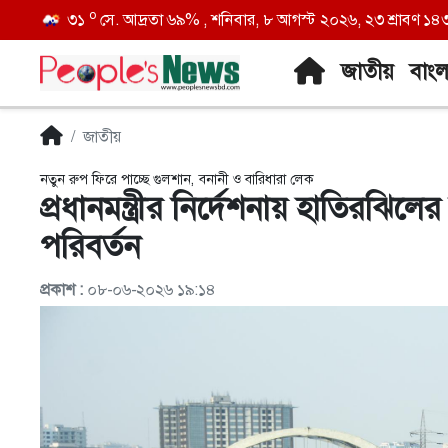
o
৩১
সে. আদ্রতা ৬৯% , শনিবার, ৮ আগস্ট ২০২৬, ২৩ শ্রাবণ ১৪৩৩ 
জাতীয়
বাং
জাতীয়
নতুন রুপ ফিরে পাচ্ছে গুলশান, বনানী ও বারিধারা লেক
প্রধানমন্ত্রীর নির্দেশনায় হাতিরঝিলের 
পরিবর্তন
প্রকাশ :
০৮-০৬-২০২৬ ১৯:১৪