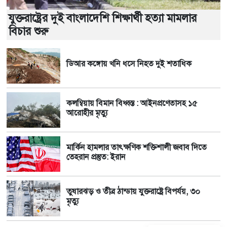
যুক্তরাষ্ট্রের দুই বাংলাদেশি শিক্ষার্থী হত্যা মামলার
বিচার শুরু
ডিআর কঙ্গোয় খনি ধসে নিহত দুই শতাধিক
কলম্বিয়ায় বিমান বিধ্বস্ত : আইনপ্রণেতাসহ ১৫
আরোহীর মৃত্যু
মার্কিন হামলার তাৎক্ষণিক শক্তিশালী জবাব দিতে
তেহরান প্রস্তুত: ইরান
তুষারঝড় ও তীব্র ঠান্ডায় যুক্তরাষ্ট্রে বিপর্যয়, ৩০
মৃত্যু