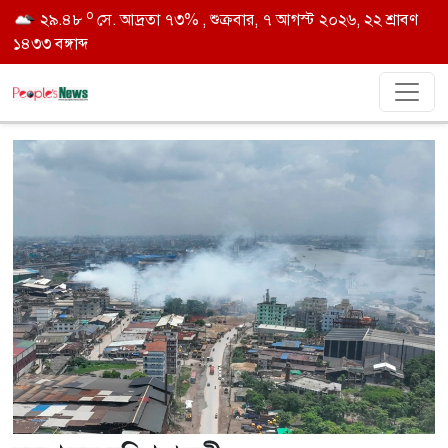
o
২৯.৪৮
সে. আদ্রতা ৭৩% , শুক্রবার, ৭ আগস্ট ২০২৬, ২২ শ্রাবণ
১৪৩৩ বঙ্গাব্দ