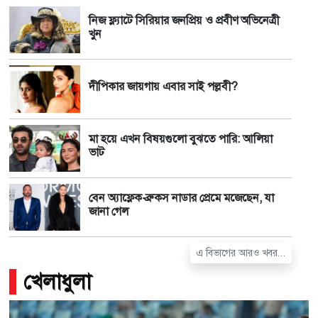
নিজ ফ্ল্যাটে সিরিয়ার জনপ্রিয় ও প্রবীণ অভিনেত্রী
খুন
দীপিকার জায়গায় এবার সাই পল্লবী?
মা হয়ে এখন বিষয়গুলো বুঝতে পারি: আলিয়া
ভাট
বেন অ্যাফ্লেক-ব্রুকস নাডার প্রেমে মজেছেন, যা
জানা গেল
এ বিভাগের আরও খবর...
খেলাধুলা