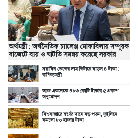
অর্থমন্ত্রী : অর্থনৈতিক চ্যালেঞ্জ মোকাবিলায় সম্পূরক
বাজেটে ব্যয় ও ঘাটতি সমন্বয় করেছে সরকার
সয়াবিন তেলের দাম লিটারে বাড়ল ৪ টাকা :
বাণিজ্যমন্ত্রী
আজ একনেকে ৪৮৩ কোটি টাকার ৫ প্রকল্প
অনুমোদন
বিশ্ববাজারে স্বর্ণের দামে বড় পতন, দুইদিনে
কমলো ৮০ হাজার টাকা