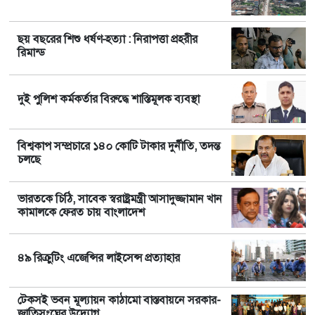
ছয় বছরের শিশু ধর্ষণ-হত্যা : নিরাপত্তা প্রহরীর
রিমান্ড
দুই পুলিশ কর্মকর্তার বিরুদ্ধে শাস্তিমূলক ব্যবস্থা
বিশ্বকাপ সম্প্রচারে ১৪০ কোটি টাকার দুর্নীতি, তদন্ত
চলছে
ভারতকে চিঠি, সাবেক স্বরাষ্ট্রমন্ত্রী আসাদুজ্জামান খান
কামালকে ফেরত চায় বাংলাদেশ
৪৯ রিক্রুটিং এজেন্সির লাইসেন্স প্রত্যাহার
টেকসই ভবন মূল্যায়ন কাঠামো বাস্তবায়নে সরকার-
জাতিসংঘের উদ্যোগ