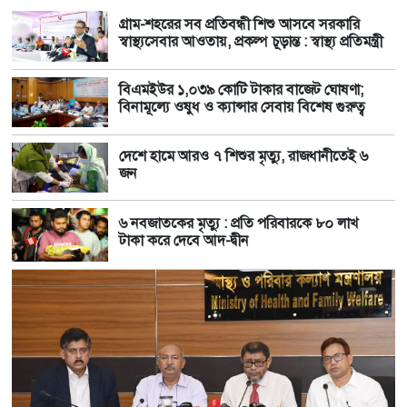
গ্রাম-শহরের সব প্রতিবন্ধী শিশু আসবে সরকারি
স্বাস্থ্যসেবার আওতায়, প্রকল্প চূড়ান্ত : স্বাস্থ্য প্রতিমন্ত্রী
বিএমইউর ১,০৩৯ কোটি টাকার বাজেট ঘোষণা;
বিনামূল্যে ওষুধ ও ক্যান্সার সেবায় বিশেষ গুরুত্ব
দেশে হামে আরও ৭ শিশুর মৃত্যু, রাজধানীতেই ৬
জন
৬ নবজাতকের মৃত্যু : প্রতি পরিবারকে ৮০ লাখ
টাকা করে দেবে আদ-দ্বীন