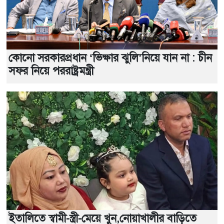
কোনো সরকারপ্রধান ‘ভিক্ষার ঝুলি’নিয়ে যান না : চীন
সফর নিয়ে পররাষ্ট্রমন্ত্রী
ইতালিতে স্বামী-স্ত্রী-মেয়ে খুন,নোয়াখালীর বাড়িতে