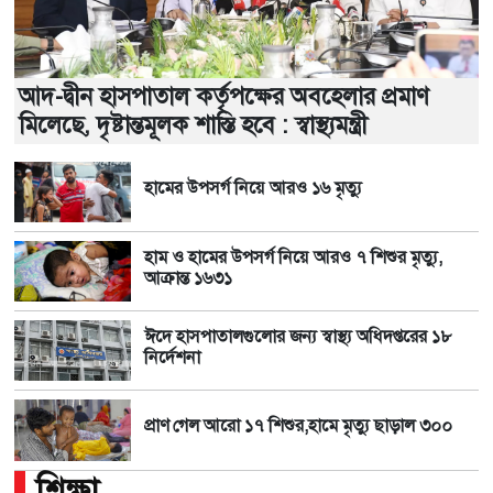
আদ-দ্বীন হাসপাতাল কর্তৃপক্ষের অবহেলার প্রমাণ
মিলেছে, দৃষ্টান্তমূলক শাস্তি হবে : স্বাস্থ্যমন্ত্রী
হামের উপসর্গ নিয়ে আরও ১৬ মৃত্যু
হাম ও হামের উপসর্গ নিয়ে আরও ৭ শিশুর মৃত্যু,
আক্রান্ত ১৬৩১
ঈদে হাসপাতালগুলোর জন্য স্বাস্থ্য অধিদপ্তরের ১৮
নির্দেশনা
প্রাণ গেল আরো ১৭ শিশুর,হামে মৃত্যু ছাড়াল ৩০০
শিক্ষা