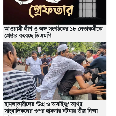
আওয়ামী লীগ ও অঙ্গ সংগঠনের ১৮ নেতাকর্মীকে
গ্রেপ্তার করেছে ডিএমপি
হামলাকারীদের ‘উগ্র ও অসহিষ্ণু’ আখ্যা,
সাংবাদিকদের ওপর হামলার ঘটনায় তীব্র নিন্দা