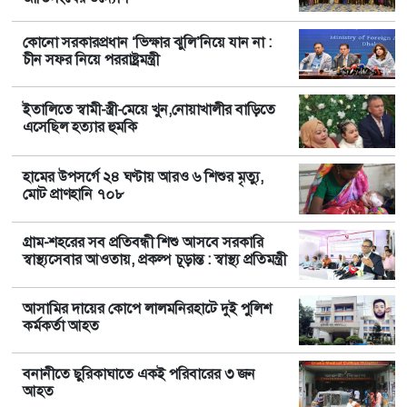
কোনো সরকারপ্রধান ‘ভিক্ষার ঝুলি’নিয়ে যান না :
চীন সফর নিয়ে পররাষ্ট্রমন্ত্রী
ইতালিতে স্বামী-স্ত্রী-মেয়ে খুন,নোয়াখালীর বাড়িতে
এসেছিল হত্যার হুমকি
হামের উপসর্গে ২৪ ঘণ্টায় আরও ৬ শিশুর মৃত্যু,
মোট প্রাণহানি ৭০৮
গ্রাম-শহরের সব প্রতিবন্ধী শিশু আসবে সরকারি
স্বাস্থ্যসেবার আওতায়, প্রকল্প চূড়ান্ত : স্বাস্থ্য প্রতিমন্ত্রী
আসামির দায়ের কোপে লালমনিরহাটে দুই পুলিশ
কর্মকর্তা আহত
বনানীতে ছুরিকাঘাতে একই পরিবারের ৩ জন
আহত