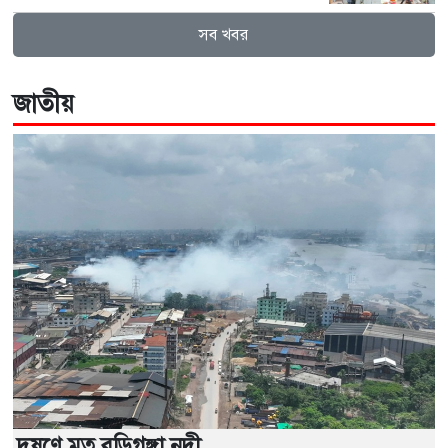
সব খবর
জাতীয়
দূষণে মৃত বুড়িগঙ্গা নদী