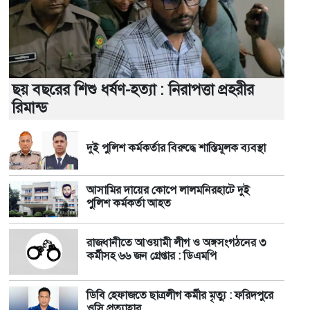
ছয় বছরের শিশু ধর্ষণ-হত্যা : নিরাপত্তা প্রহরীর
রিমান্ড
দুই পুলিশ কর্মকর্তার বিরুদ্ধে শাস্তিমূলক ব্যবস্থা
আসামির দায়ের কোপে লালমনিরহাটে দুই
পুলিশ কর্মকর্তা আহত
রাজধানীতে আওয়ামী লীগ ও অঙ্গসংগঠনের ৩
কর্মীসহ ৬৬ জন গ্রেপ্তার : ডিএমপি
ডিবি হেফাজতে ছাত্রলীগ কর্মীর মৃত্যু : ফরিদপুরে
ওসি প্রত্যাহার