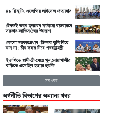
৪৯ রিক্রুটিং এজেন্সির লাইসেন্স প্রত্যাহার
টেকসই ভবন মূল্যায়ন কাঠামো বাস্তবায়নে
সরকার-জাতিসংঘের উদ্যোগ
কোনো সরকারপ্রধান ‘ভিক্ষার ঝুলি’নিয়ে
যান না : চীন সফর নিয়ে পররাষ্ট্রমন্ত্রী
ইতালিতে স্বামী-স্ত্রী-মেয়ে খুন,নোয়াখালীর
বাড়িতে এসেছিল হত্যার হুমকি
সব খবর
অর্থনীতি বিভাগের অন্যান্য খবর