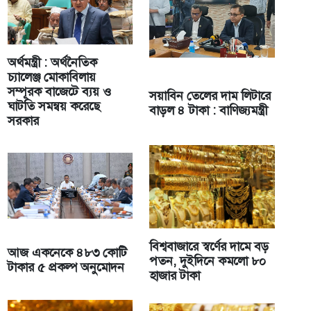
অর্থমন্ত্রী : অর্থনৈতিক
চ্যালেঞ্জ মোকাবিলায়
সম্পূরক বাজেটে ব্যয় ও
সয়াবিন তেলের দাম লিটারে
ঘাটতি সমন্বয় করেছে
বাড়ল ৪ টাকা : বাণিজ্যমন্ত্রী
সরকার
বিশ্ববাজারে স্বর্ণের দামে বড়
আজ একনেকে ৪৮৩ কোটি
পতন, দুইদিনে কমলো ৮০
টাকার ৫ প্রকল্প অনুমোদন
হাজার টাকা