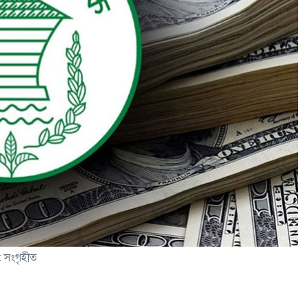
: সংগৃহীত