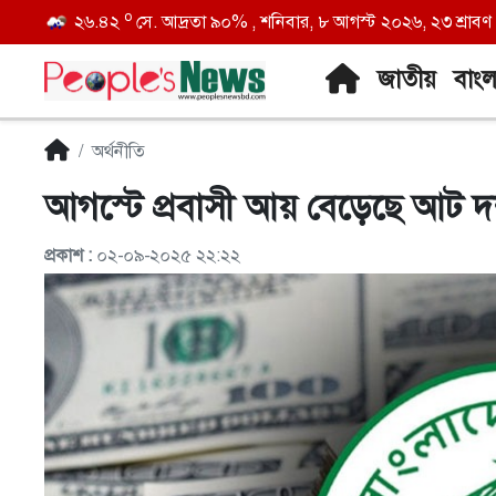
o
২৬.৪২
সে. আদ্রতা ৯০% , শনিবার, ৮ আগস্ট ২০২৬, ২৩ শ্রাবণ ১
জাতীয়
বাং
অর্থনীতি
আগস্টে প্রবাসী আয় বেড়েছে আট 
প্রকাশ :
০২-০৯-২০২৫ ২২:২২