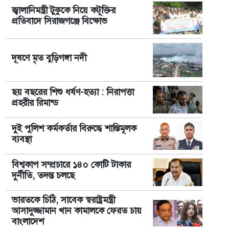
জ্বালানিমন্ত্রী টুকুকে নিয়ে কটূক্তির
প্রতিবাদে সিরাজগঞ্জে বিক্ষোভ
দূষণে মৃত বুড়িগঙ্গা নদী
ছয় বছরের শিশু ধর্ষণ-হত্যা : নিরাপত্তা
প্রহরীর রিমান্ড
দুই পুলিশ কর্মকর্তার বিরুদ্ধে শাস্তিমূলক
ব্যবস্থা
বিশ্বকাপ সম্প্রচারে ১৪০ কোটি টাকার
দুর্নীতি, তদন্ত চলছে
ভারতকে চিঠি, সাবেক স্বরাষ্ট্রমন্ত্রী
আসাদুজ্জামান খান কামালকে ফেরত চায়
বাংলাদেশ